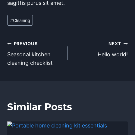
sagittis purus sit amet.
Post
#
Cleaning
Tags:
Post
PREVIOUS
NEXT
Seasonal kitchen
Hello world!
navigation
cleaning checklist
Similar Posts